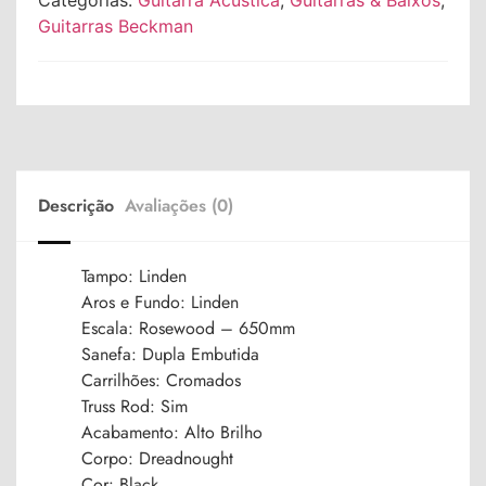
Categorias:
Guitarra Acústica
,
Guitarras & Baixos
,
Guitarras Beckman
Descrição
Avaliações (0)
Tampo: Linden
Aros e Fundo: Linden
Escala: Rosewood – 650mm
Sanefa: Dupla Embutida
Carrilhões: Cromados
Truss Rod: Sim
Acabamento: Alto Brilho
Corpo: Dreadnought
Cor: Black