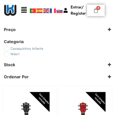
Entrar/
Registar
Preço
Categoria
Cavaquinhos Infante
Maori
Stock
Ordenar Por
Padrão
Novidades
Preço: Ascendente
Preço: Descendente
Nome: A a Z
Nome: Z a A