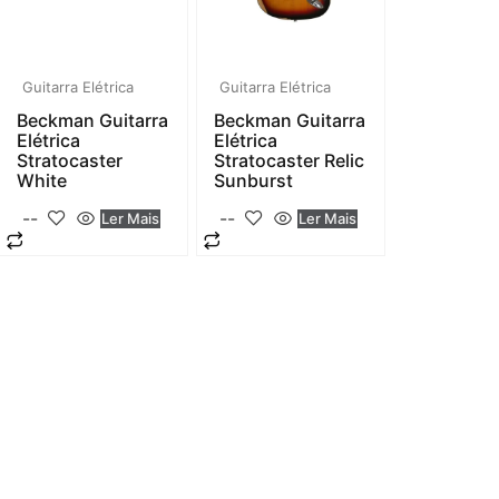
Guitarra Elétrica
Guitarra Elétrica
Beckman Guitarra
Beckman Guitarra
Elétrica
Elétrica
Stratocaster
Stratocaster Relic
White
Sunburst
--
--
Ler Mais
Ler Mais