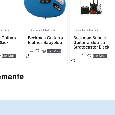
létrica
Guitarra Elétrica
Bundle / Packs
 Guitarra
Beckman Guitarra
Beckman Bundle
Black
Elétrica Babyblue
Guitarra Elétrica
Stratocaster Black
--
Ler Mais
--
Ler Mais
Ler Mais
emente