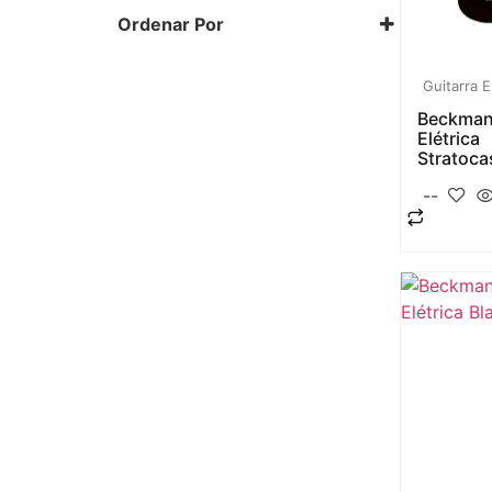
Ordenar Por
Padrão
Novidades
Guitarra E
Preço: Ascendente
Preço: Descendente
Beckman
Nome: A a Z
Elétrica
Nome: Z a A
Stratoca
--