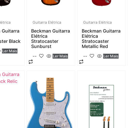
létrica
Guitarra Elétrica
Guitarra Elétrica
 Guitarra
Beckman Guitarra
Beckman Guitarra
Elétrica
Elétrica
ster Black
Stratocaster
Stratocaster
Sunburst
Metallic Red
Ler Mais
--
--
Ler Mais
Ler Mais