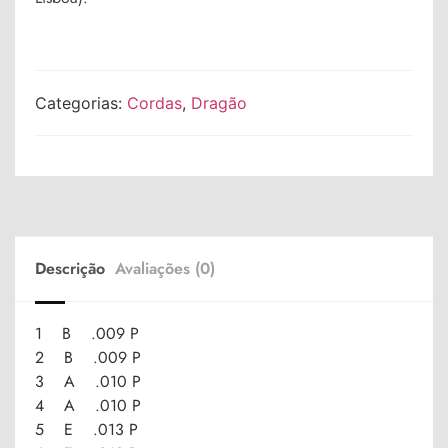
Categorias:
Cordas
,
Dragão
Descrição
Avaliações (0)
1 B .009 P
2 B .009 P
3 A .010 P
4 A .010 P
5 E .013 P