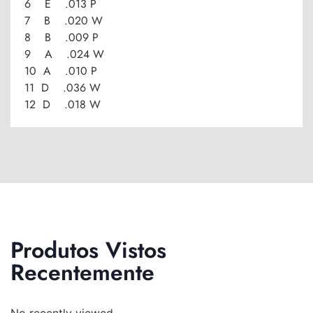
6 E .013 P
7 B .020 W
8 B .009 P
9 A .024 W
10 A .010 P
11 D .036 W
12 D .018 W
Produtos Vistos
Recentemente