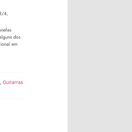
3/4,
anefas
 alguns dos
cional em
,
Guitarras