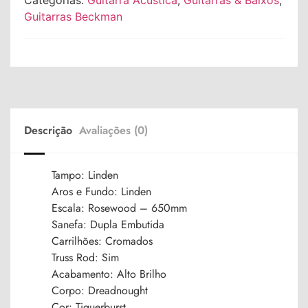
Categorias:
Guitarra Acústica
,
Guitarras & Baixos
,
Guitarras Beckman
Descrição
Avaliações (0)
Tampo: Linden
Aros e Fundo: Linden
Escala: Rosewood – 650mm
Sanefa: Dupla Embutida
Carrilhões: Cromados
Truss Rod: Sim
Acabamento: Alto Brilho
Corpo: Dreadnought
Cor: Tiguerburst