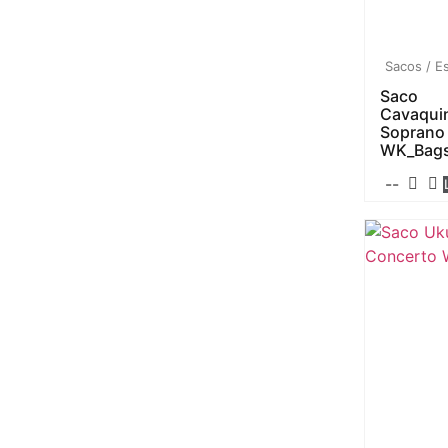
Sacos / E
Saco
Cavaqui
Soprano
WK_Bag
--