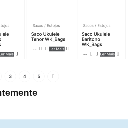
stojos
Sacos / Estojos
Sacos / Estojos
lele
Saco Ukulele
Saco Ukulele
o
Tenor WK_Bags
Baritono
s
WK_Bags
--
Ler Mais
--
Ler Mais
Ler Mais
3
4
5
ntemente