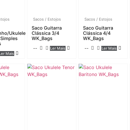
stojos
Sacos / Estojos
Sacos / Estojos
Saco Guitarra
Saco Guitarra
nho/Ukulele
Clássica 3/4
Clássica 4/4
 Simples
WK_Bags
WK_Bags
s
--
--
Ler Mais
Ler Mais
Ler Mais