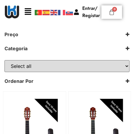
Entrar/
Registar
Preço
Categoria
Guitarra Clássica
Ortiz
4/4
Ordenar Por
Padrão
Novidades
Preço: Ascendente
Preço: Descendente
Nome: A a Z
Nome: Z a A