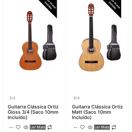
Preço: Descendente
Nome: A a Z
Nome: Z a A
3/4
4/4
Guitarra Clássica Ortiz
Guitarra Clássica Ortiz
Gloss 3/4 (saco 10mm
Matt (saco 10mm
Incluído)
Incluído)
--
--
Ler Mais
Ler Mais