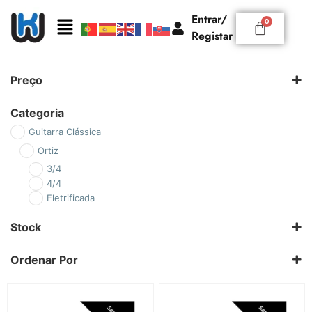
Entrar/
Registar
Preço
Categoria
Guitarra Clássica
Ortiz
3/4
4/4
Eletrificada
Stock
Ordenar Por
Padrão
Novidades
Preço: Ascendente